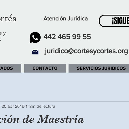
rtés
¡SIGU
Atención Jurídica
s y
442 465 99 55
s
juridico@cortesycortes.org
IADOS
CONTACTO
SERVICIOS JURIDICOS
.
20 abr 2016
1 min de lectura
ión de Maestría