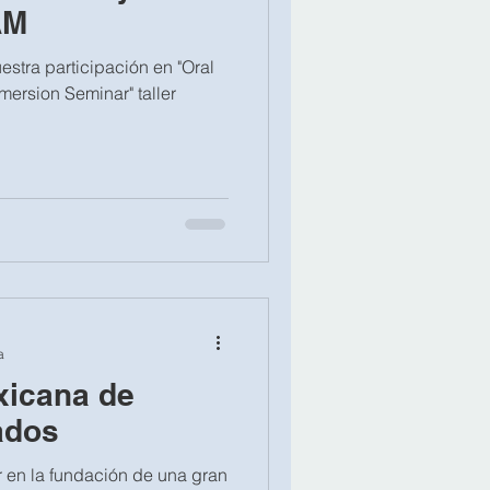
AM
stra participación en "Oral
mersion Seminar" taller
a
xicana de
ados
r en la fundación de una gran