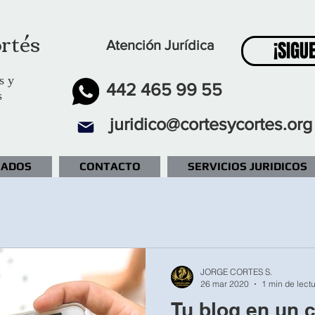
rtés
¡SIGU
Atención Jurídica
s y
442 465 99 55
s
juridico@cortesycortes.org
IADOS
CONTACTO
SERVICIOS JURIDICOS
JORGE CORTES S.
26 mar 2020
1 min de lect
Tu blog en un c