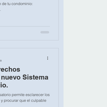
n de tu condominio:
ón y...
ra
rechos
 nuevo Sistema
io.
torio permite esclarecer los
 y procurar que el culpable