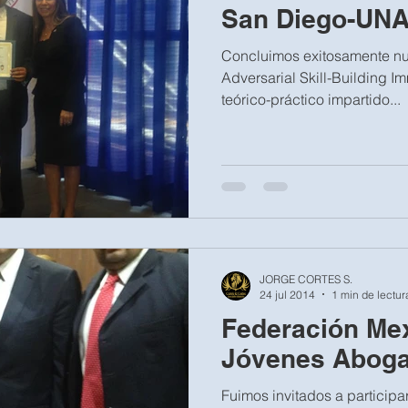
San Diego-UN
Concluimos exitosamente nue
Adversarial Skill-Building Im
teórico-práctico impartido...
JORGE CORTES S.
24 jul 2014
1 min de lectur
Federación Me
Jóvenes Abog
Fuimos invitados a participa