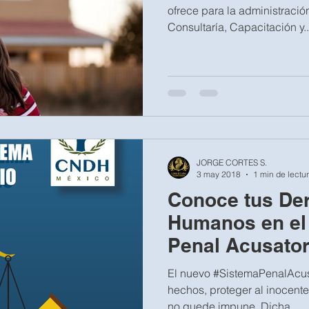
ofrece para la administració
Consultaría, Capacitaci
JORGE CORTES S.
3 may 2018
1 min de lectu
Conoce tus De
Humanos en el
Penal Acusator
El nuevo #SistemaPenalAcusa
hechos, proteger al inocente
no quede impune. Dicha...