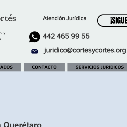
rtés
¡SIGU
Atención Jurídica
s y
442 465 99 55
s
juridico@cortesycortes.org
IADOS
CONTACTO
SERVICIOS JURIDICOS
a
a Querétaro